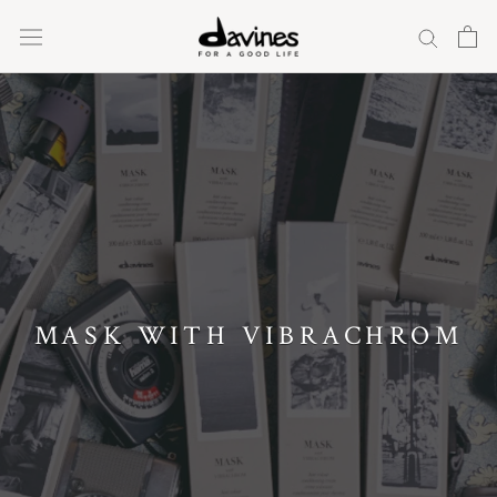
Ugrás
a
tartalomra
MASK WITH VIBRACHROM