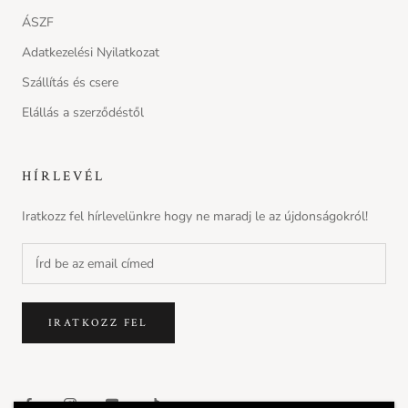
ÁSZF
Adatkezelési Nyilatkozat
Szállítás és csere
Elállás a szerződéstől
HÍRLEVÉL
Iratkozz fel hírlevelünkre hogy ne maradj le az újdonságokról!
IRATKOZZ FEL