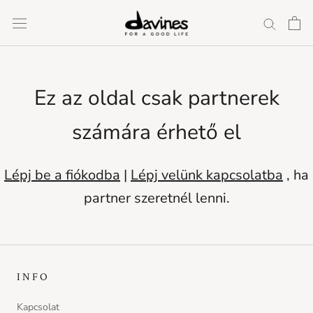
Ugrás
a
tartalomra
Ez az oldal csak partnerek
számára érhető el
Lépj be a fiókodba
|
Lépj velünk kapcsolatba
, ha
partner szeretnél lenni.
INFO
Kapcsolat