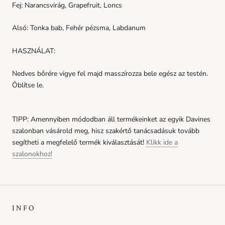
Fej: Narancsvirág, Grapefruit, Loncs
Nounou Conditioner sachet
Ft990.00
FREE
Alsó: Tonka bab, Fehér pézsma, Labdanum
Az ajándékhoz még
9999.00
Ft-ot kell
költened
HASZNÁLAT:
Solu Shampoo sachet
Ft990.00
FREE
Nedves bőrére vigye fel majd masszírozza bele egész az testén.
Az ajándékhoz még
9999.00
Ft-ot kell
költened
Öblítse le.
Volu Shampoo sachet
Ft990.00
FREE
TIPP: Amennyiben módodban áll termékeinket az egyik Davines
Az ajándékhoz még
9999.00
Ft-ot kell
költened
szalonban vásárold meg, hisz szakértő tanácsadásuk tovább
segítheti a megfelelő termék kiválasztását!
Klikk ide a
Nounou Hair Mask sachet
szalonokhoz!
Ft990.00
FREE
Az ajándékhoz még
9999.00
Ft-ot kell
költened
INFO