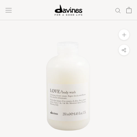
Ugrás
a
tartalomra